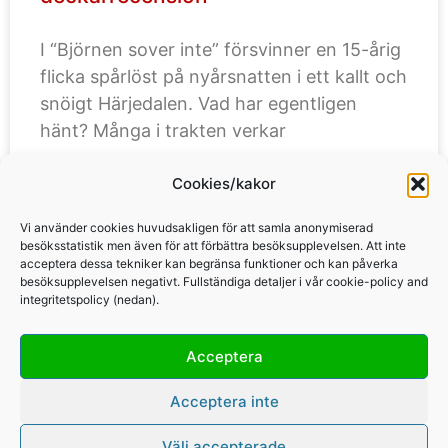
I “Björnen sover inte” försvinner en 15-årig
flicka spårlöst på nyårsnatten i ett kallt och
snöigt Härjedalen. Vad har egentligen
hänt? Många i trakten verkar
Cookies/kakor
LÄS MER »
Vi använder cookies huvudsakligen för att samla anonymiserad
besöksstatistik men även för att förbättra besöksupplevelsen. Att inte
acceptera dessa tekniker kan begränsa funktioner och kan påverka
besöksupplevelsen negativt. Fullständiga detaljer i vår cookie-policy and
integritetspolicy (nedan).
Acceptera
Copyright Per Karlsson & Britt Karlsson, BKWine AB, 2010-2026
Acceptera inte
Välj accepterade