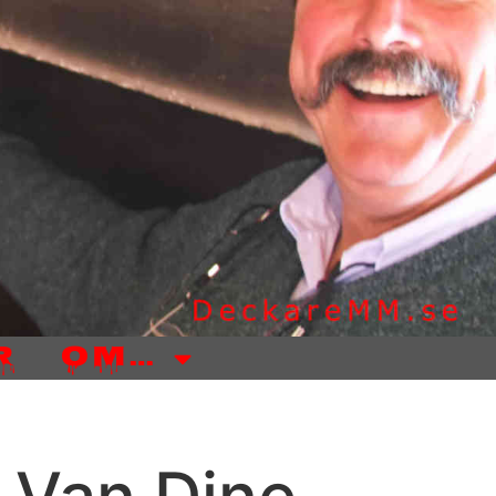
r
Om…
S Van Dine