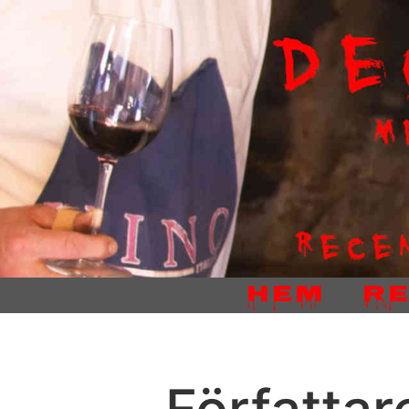
Hem
R
Författar