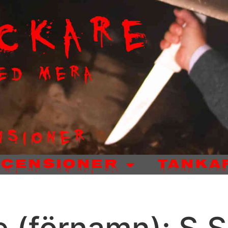
ecensioner
Tanka
e (förnamn): S.