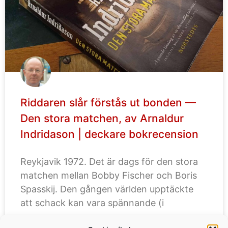
Riddaren slår förstås ut bonden —
Den stora matchen, av Arnaldur
Indridason | deckare bokrecension
Reykjavik 1972. Det är dags för den stora
matchen mellan Bobby Fischer och Boris
Spasskij. Den gången världen upptäckte
att schack kan vara spännande (i