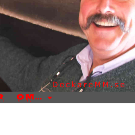
r
Om…