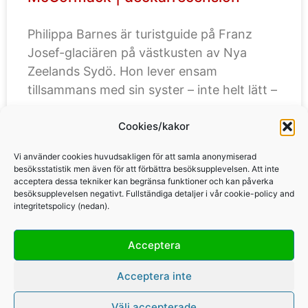
Philippa Barnes är turistguide på Franz
Josef-glaciären på västkusten av Nya
Zeelands Sydö. Hon lever ensam
tillsammans med sin syster – inte helt lätt –
Cookies/kakor
LÄS MER »
Vi använder cookies huvudsakligen för att samla anonymiserad
besöksstatistik men även för att förbättra besöksupplevelsen. Att inte
acceptera dessa tekniker kan begränsa funktioner och kan påverka
besöksupplevelsen negativt. Fullständiga detaljer i vår cookie-policy and
integritetspolicy (nedan).
Acceptera
Copyright Per Karlsson & Britt Karlsson, BKWine AB, 2010-2026
Acceptera inte
Välj accepterade