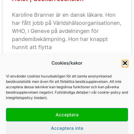
Karoline Branner är en dansk läkare. Hon
har fått jobb på Världshälsoorganisationen,
WHO, i Geneve på avdelningen för
pandemibekämpning. Hon har knappt
hunnit att flytta
Cookies/kakor
LÄS MER »
Vi använder cookies huvudsakligen för att samla anonymiserad
besöksstatistik men även för att förbättra besöksupplevelsen. Att inte
acceptera dessa tekniker kan begränsa funktioner och kan påverka
besöksupplevelsen negativt. Fullständiga detaljer i vår cookie-policy and
integritetspolicy (nedan).
Acceptera
Copyright Per Karlsson & Britt Karlsson, BKWine AB, 2010-2026
Acceptera inte