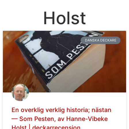
Holst
DANSKA DECKARE
En overklig verklig historia; nästan
— Som Pesten, av Hanne-Vibeke
Holst | deckarrecension