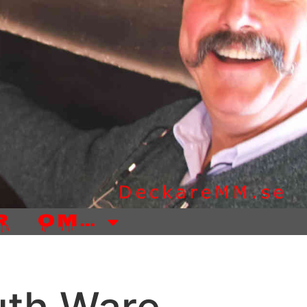
r
Om…
uth Ware