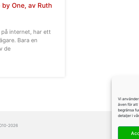
e by One, av Ruth
på internet, har ett
ägare. Bara en
v de
Vi använder
även för att
begränsa fu
detaljer i v
2010-2026
Ac