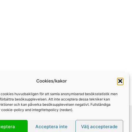
Cookies/kakor
 cookies huvudsakligen för att samla anonymiserad besöksstatistik men
 förbättra besöksupplevelsen. Att inte acceptera dessa tekniker kan
nktioner och kan påverka besöksupplevelsen negativt. Fullständiga
år cookie-policy and integritetspolicy (nedan).
ceptera
Acceptera inte
Välj accepterade
Integritetspolicy och cookies