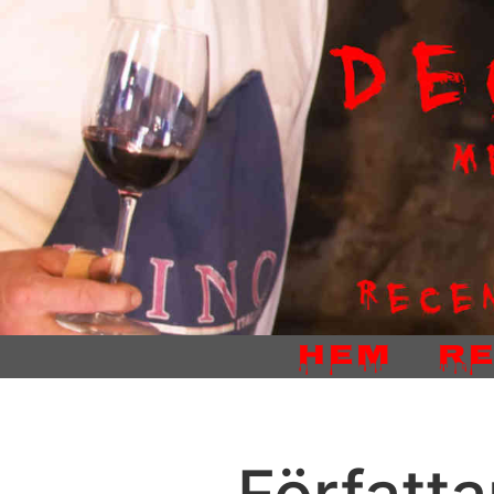
Hem
R
Författ