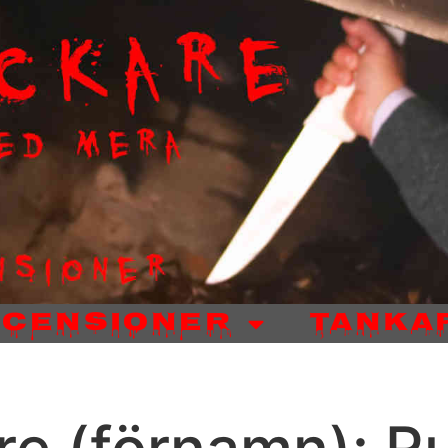
ecensioner
Tanka
are (förnamn): R