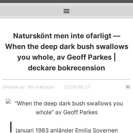
Naturskönt men inte ofarligt —
When the deep dark bush swallows
you whole, av Geoff Parkes |
deckare bokrecension
Skriven av:
Per Karlsson
2026-06-27
52
I
januari 1983 anländer Emilia Sovernen