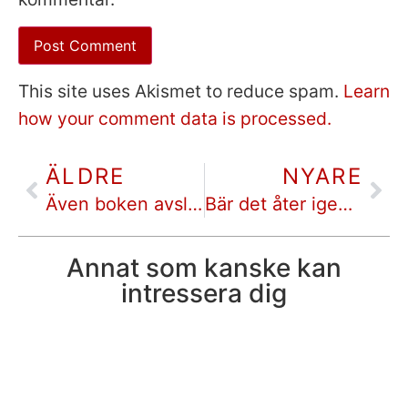
This site uses Akismet to reduce spam.
Learn
how your comment data is processed.
ÄLDRE
NYARE
Även boken avslutades innan den kom till slutet — Klockan 21.37, av Karin Alfredsson | deckare bokrecension
Bär det åter igen dithän? — Kallocain, av Karin Boye | bokrecension
Annat som kanske kan
intressera dig