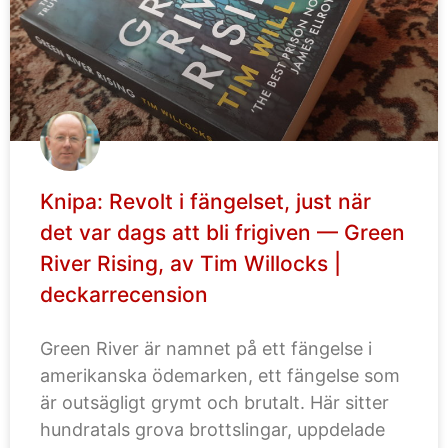
Knipa: Revolt i fängelset, just när
det var dags att bli frigiven — Green
River Rising, av Tim Willocks |
deckarrecension
Green River är namnet på ett fängelse i
amerikanska ödemarken, ett fängelse som
är outsägligt grymt och brutalt. Här sitter
hundratals grova brottslingar, uppdelade