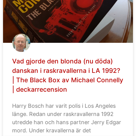
Vad gjorde den blonda (nu döda)
danskan i raskravallerna i LA 1992?
| The Black Box av Michael Connelly
| deckarrecension
Harry Bosch har varit polis i Los Angeles
länge. Redan under raskravallerna 1992
utredde han och hans partner Jerry Edgar
mord. Under kravallerna är det