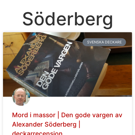
Söderberg
SVENSKA DECKARE
Mord i massor | Den gode vargen av
Alexander Söderberg |
deckarrecension