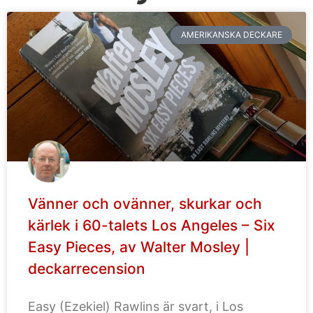
AMERIKANSKA DECKARE
Vänner och ovänner, skurkar och
kärlek i 60-talets Los Angeles – Six
Easy Pieces, av Walter Mosley |
deckarrecension
Easy (Ezekiel) Rawlins är svart, i Los