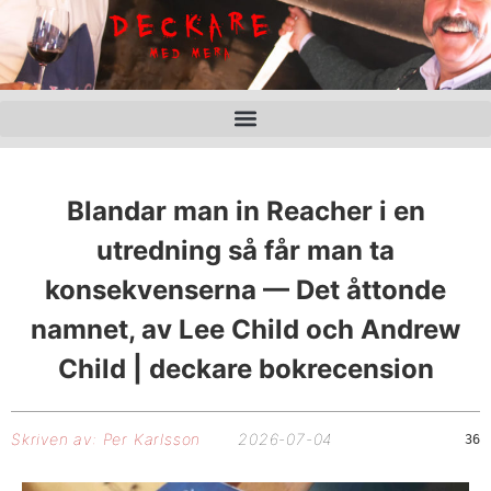
Blandar man in Reacher i en
utredning så får man ta
konsekvenserna — Det åttonde
namnet, av Lee Child och Andrew
Child | deckare bokrecension
Skriven av:
Per Karlsson
2026-07-04
36