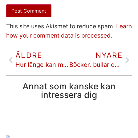
This site uses Akismet to reduce spam.
Learn
how your comment data is processed.
ÄLDRE
NYARE
Hur länge kan man suga på en karamell? — Lokattens klor (Millenium), av Karin Smirnoff | deckare bokrecension
Böcker, bullar och burlesk — Making a Killing, av Bonnie Espie | deckare bokrecension
Annat som kanske kan
intressera dig