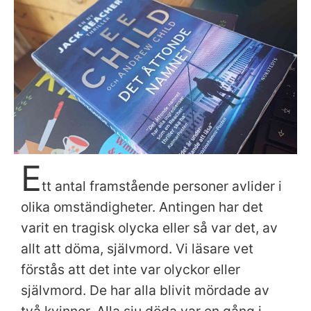
E
tt antal framstående personer avlider i
olika omständigheter. Antingen har det
varit en tragisk olycka eller så var det, av
allt att döma, självmord. Vi läsare vet
förstås att det inte var olyckor eller
självmord. De har alla blivit mördade av
två kvinnor. Alla sju döda var en gång i