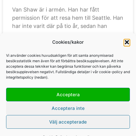
Van Shaw är i armén. Han har fått
permission för att resa hem till Seattle. Han
har inte varit där på tio år, sedan han
Cookies/kakor
LÄS MER »
Vi använder cookies huvudsakligen för att samla anonymiserad
besöksstatistik men även för att förbättra besöksupplevelsen. Att inte
acceptera dessa tekniker kan begränsa funktioner och kan påverka
besöksupplevelsen negativt. Fullständiga detaljer i vår cookie-policy and
integritetspolicy (nedan).
Acceptera
Copyright Per Karlsson & Britt Karlsson, BKWine AB, 2010-2026
Acceptera inte
Välj accepterade
Integritetspolicy och cookies
Kontakt