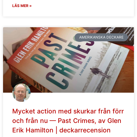
LÄS MER »
AMERIKANSKA DECKARE
Mycket action med skurkar från förr
och från nu — Past Crimes, av Glen
Erik Hamilton | deckarrecension