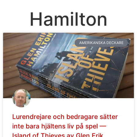
Hamilton
AMERIKANSKA DECKARE
Lurendrejare och bedragare sätter
inte bara hjältens liv på spel —
Island of Thieves av Glen Erik