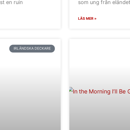
st en ruin
som ung från elände
LÄS MER »
IRLÄNDSKA DECKARE