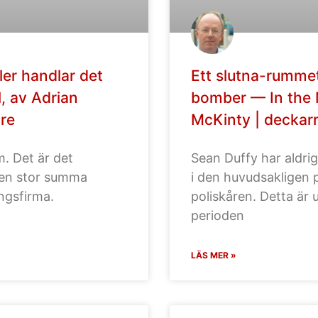
ler handlar det
Ett slutna-rumme
, av Adrian
bomber — In the M
re
McKinty | deckar
m. Det är det
Sean Duffy har aldrig 
g en stor summa
i den huvudsakligen 
ngsfirma.
poliskåren. Detta är 
perioden
LÄS MER »