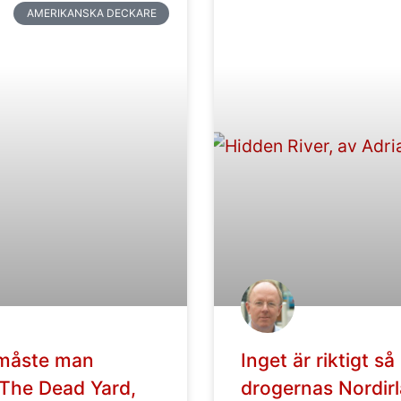
AMERIKANSKA DECKARE
 måste man
Inget är riktigt s
 The Dead Yard,
drogernas Nordir