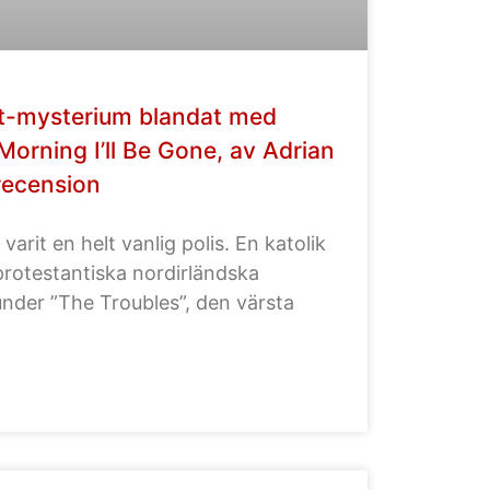
t-mysterium blandat med
orning I’ll Be Gone, av Adrian
recension
varit en helt vanlig polis. En katolik
protestantiska nordirländska
under ”The Troubles”, den värsta