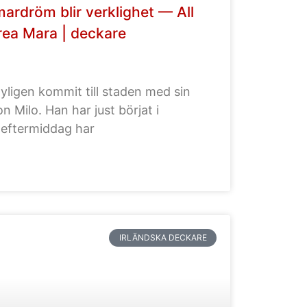
mardröm blir verklighet — All
rea Mara | deckare
yligen kommit till staden med sin
 Milo. Han har just börjat i
 eftermiddag har
IRLÄNDSKA DECKARE