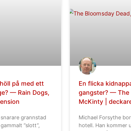
 höll på med ett
En flicka kidnapp
age? — Rain Dogs,
gangster? — The 
cension
McKinty | deckar
r snarare grannstad
Michael Forsythe bor 
t gammalt ”slott”,
hotell. Han kommer u