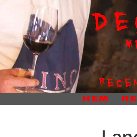
Hem
R
Lan