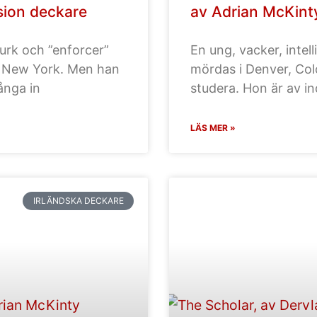
sion deckare
av Adrian McKint
urk och ”enforcer”
En ung, vacker, intell
a i New York. Men han
mördas i Denver, Col
fånga in
studera. Hon är av in
LÄS MER »
IRLÄNDSKA DECKARE