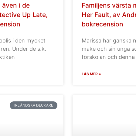
e även i de
Familjens värsta 
tective Up Late,
Her Fault, av And
cension
bokrecension
polis i den mycket
Marissa har ganska n
ren. Under de s.k.
make och sin unga son
aktiken
förskolan och denna
LÄS MER »
IRLÄNDSKA DECKARE