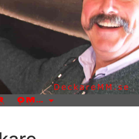
r
Om…
kare