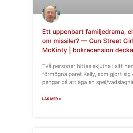
Ett uppenbart familjedrama, el
om missiler? — Gun Street Girl
McKinty | bokrecension decka
Två personer hittas skjutna i sitt he
förmögna paret Kelly, som gjort si
pengar på att äga en spel/vadslagni
LÄS MER »