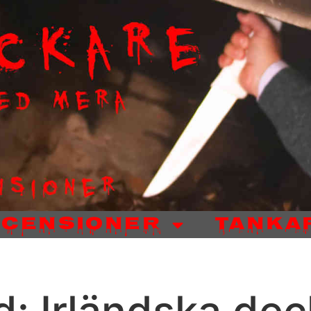
ecensioner
Tanka
d: Irländska dec