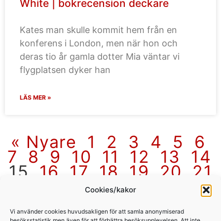
White | bokrecension deckare
Kates man skulle kommit hem från en
konferens i London, men när hon och
deras tio år gamla dotter Mia väntar vi
flygplatsen dyker han
LÄS MER »
« Nyare
1
2
3
4
5
6
7
8
9
10
11
12
13
14
15
16
17
18
19
20
21
22
23
24
25
26
27
Cookies/kakor
28
Äldre »
Vi använder cookies huvudsakligen för att samla anonymiserad
besöksstatistik men även för att förbättra besöksupplevelsen. Att inte